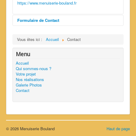
https://www.menuiserie-bouland.fr
Formulaire de Contact
Envoyer un e-mail
Vous êtes ici :
Accueil
Contact
Menu
*
Champ requis
Accueil
Qui sommes-nous ?
Nom
*
Votre projet
Nos réalisations
Galerie Photos
E-mail
*
Contact
Sujet
*
© 2026 Menuiserie Bouland
Haut de page
Message
*