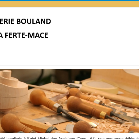
té localisée à Saint Michel-des-Andaines (Orne - 61), une commune délégué