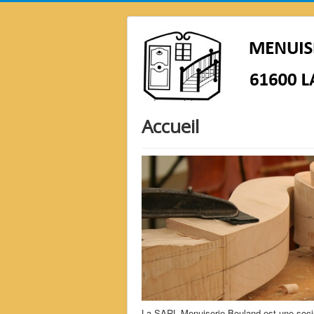
Accueil
La SARL Menuiserie Bouland est une socié